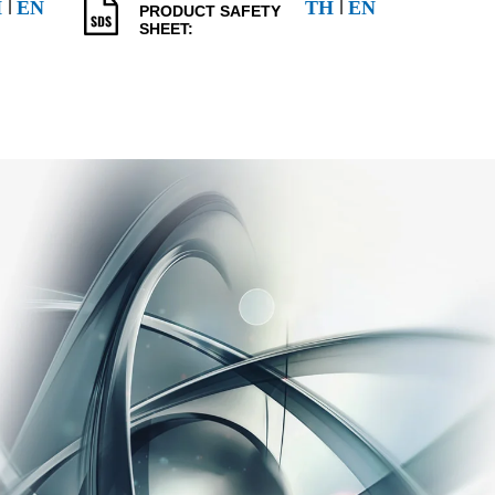
l
l
H
EN
TH
EN
PRODUCT SAFETY
SHEET: