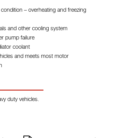
 condition – overheating and freezing
eals and other cooling system
r pump failure
iator coolant
 vehicles and meets most motor
n
vy duty vehicles.