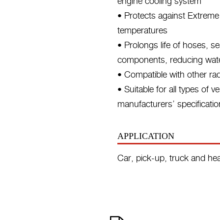
engine cooling system
• Protects against Extreme
temperatures
• Prolongs life of hoses, s
components, reducing wate
• Compatible with other rad
• Suitable for all types of
manufacturers’ specificatio
APPLICATION
Car, pick-up, truck and hea