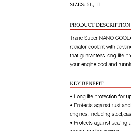
SIZES: 5L, 1L
PRODUCT DESCRIPTION
Trane Super NANO COOLAN
radiator coolant with 
that guarantees long-life p
your engine cool and runni
KEY BENEFIT
• Long life protection for 
• Protects against rust and
engines, including steel,c
• Protects against scaling