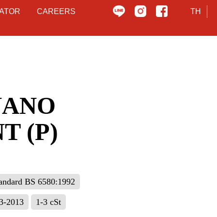
ATOR
CAREERS
TH
NANO
T (P)
tandard BS 6580:1992
3-2013
1-3 cSt